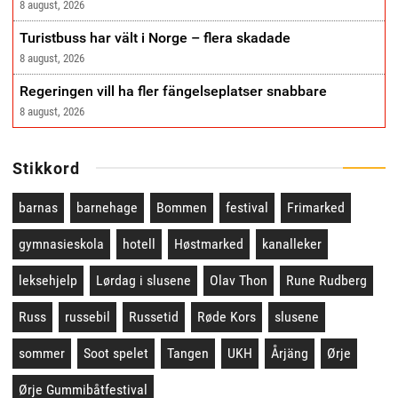
8 august, 2026
Turistbuss har vält i Norge – flera skadade
8 august, 2026
Regeringen vill ha fler fängelseplatser snabbare
8 august, 2026
Stikkord
barnas
barnehage
Bommen
festival
Frimarked
gymnasieskola
hotell
Høstmarked
kanalleker
leksehjelp
Lørdag i slusene
Olav Thon
Rune Rudberg
Russ
russebil
Russetid
Røde Kors
slusene
sommer
Soot spelet
Tangen
UKH
Årjäng
Ørje
Ørje Gummibåtfestival