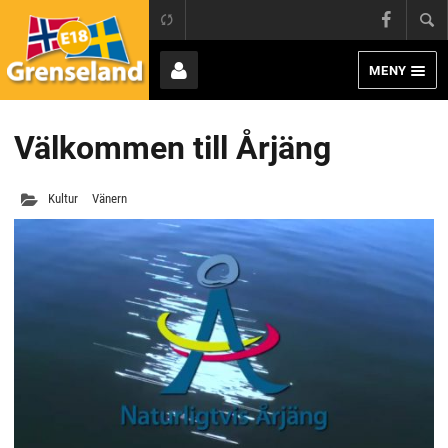
Grens
E18 Grenseland
Face
MENY
Page
Bruker
Välkommen till Årjäng
Kultur
Vänern