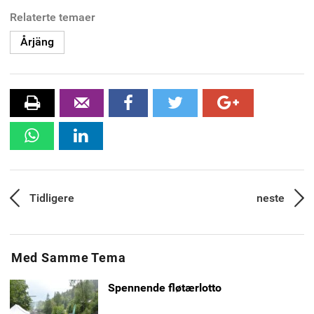
Relaterte temaer
Årjäng
skrive
Tips
Facebook
twitter
Google+
ut
en
WhatsApp
Linkedin
venn
Innleggsnavigasjon
Tidligere
neste
Forrige
Neste
artikkel:
artikk
Med Samme Tema
Spennende fløtærlotto