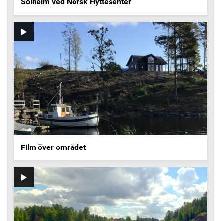
Solheim ved Norsk Hyttesenter
Video
Film över området
Video