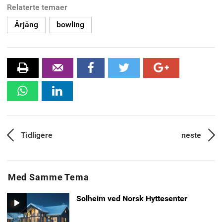
Relaterte temaer
Årjäng
bowling
skrive
Tips
Facebook
twitter
Google+
ut
en
WhatsApp
Linkedin
venn
Innleggsnavigasjon
Tidligere
neste
Forrige
Neste
artikkel:
artikk
Med Samme Tema
Solheim ved Norsk Hyttesenter
Video