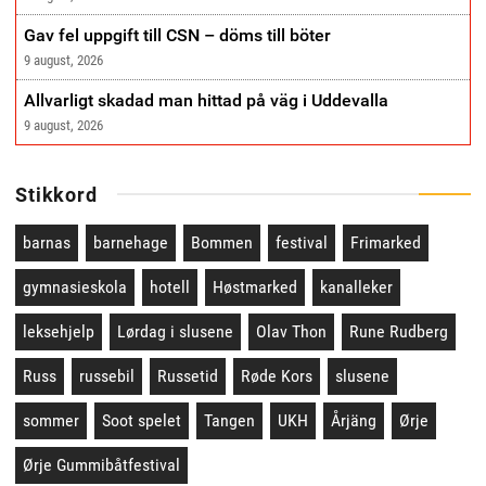
Gav fel uppgift till CSN – döms till böter
9 august, 2026
Allvarligt skadad man hittad på väg i Uddevalla
9 august, 2026
Stikkord
barnas
barnehage
Bommen
festival
Frimarked
gymnasieskola
hotell
Høstmarked
kanalleker
leksehjelp
Lørdag i slusene
Olav Thon
Rune Rudberg
Russ
russebil
Russetid
Røde Kors
slusene
sommer
Soot spelet
Tangen
UKH
Årjäng
Ørje
Ørje Gummibåtfestival