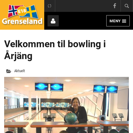
Grens
E18 Grenseland
Face
MENY
Page
Bruker
Velkommen til bowling i
Årjäng
Aktuelt