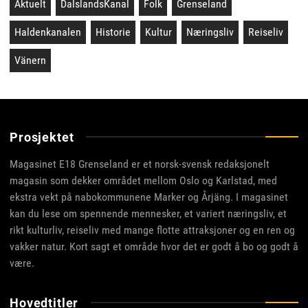
Aktuelt
DalslandsKanal
Folk
Grenseland
Haldenkanalen
Historie
Kultur
Næringsliv
Reiseliv
Vänern
Prosjektet
Magasinet E18 Grenseland er et norsk-svensk redaksjonelt
magasin som dekker området mellom Oslo og Karlstad, med
ekstra vekt på nabokommunene Marker og Årjäng. I magasinet
kan du lese om spennende mennesker, et variert næringsliv, et
rikt kulturliv, reiseliv med mange flotte attraksjoner og en ren og
vakker natur. Kort sagt et område hvor det er godt å bo og godt å
være.
Hovedtitler