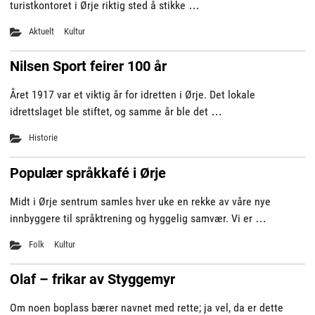
turistkontoret i Ørje riktig sted å stikke …
Aktuelt
Kultur
Nilsen Sport feirer 100 år
Året 1917 var et viktig år for idretten i Ørje. Det lokale
idrettslaget ble stiftet, og samme år ble det …
Historie
Populær språkkafé i Ørje
Midt i Ørje sentrum samles hver uke en rekke av våre nye
innbyggere til språktrening og hyggelig samvær. Vi er …
Folk
Kultur
Olaf – frikar av Styggemyr
Om noen boplass bærer navnet med rette; ja vel, da er dette