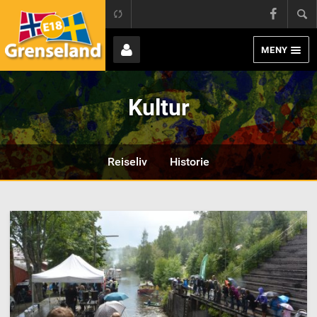
Grens
E18 Grenseland
Face
MENY
Page
Bruker
Kultur
Reiseliv
Historie