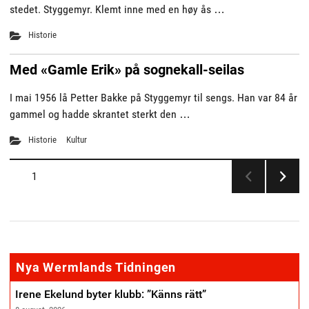
stedet. Styggemyr. Klemt inne med en høy ås …
Historie
Med «Gamle Erik» på sognekall-seilas
I mai 1956 lå Petter Bakke på Styggemyr til sengs. Han var 84 år
gammel og hadde skrantet sterkt den …
Historie
Kultur
Sidepaginering
SIDE
1
NESTE
SIDE
annonse
Nya Wermlands Tidningen
Irene Ekelund byter klubb: ”Känns rätt”