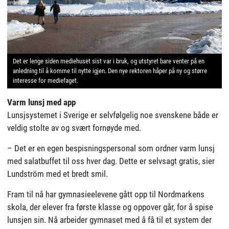
Det er lenge siden mediehuset sist var i bruk, og utstyret bare venter på en
anledning til å komme til nytte igjen. Den nye rektoren håper på ny og større
interesse for mediefaget.
Varm lunsj med app
Lunsjsystemet i Sverige er selvfølgelig noe svenskene både er
veldig stolte av og svært fornøyde med.
– Det er en egen bespisningspersonal som ordner varm lunsj
med salatbuffet til oss hver dag. Dette er selvsagt gratis, sier
Lundström med et bredt smil.
Fram til nå har gymnasieelevene gått opp til Nordmarkens
skola, der elever fra første klasse og oppover går, for å spise
lunsjen sin. Nå arbeider gymnaset med å få til et system der