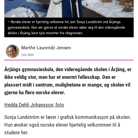
– Norske elever er hjertelig velkomne hit, sier Sonja Lundström ved Årjängs
gymnasieskola. Hun ser gjerne at norske elever søker seg til den videregående
skolen i Årjäng, bare tjue minutter fra riksgrensen.
Marthe Laurendz Jensen
Les Mer
Årjängs gymnasieskola, den videregående skolen i Årjäng, er
ikke veldig stor, men har et enormt fellesskap. Den er
plassert midt i sentrum, mulighetene er mange, og skolen vil
gjerne ha flere norske elever.
Hedda Dehli Johansson, foto
Sonja Lundström er lærer i grafisk kommunikasjon på skolen.
Hun ønsker også norske elever hjertelig velkommen til å
studere her.