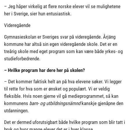
– Jeg håper virkelig at flere norske elever vil se mulighetene
her i Sverige, sier hun entusiastisk.
Videregående
Gymnasieskolan er Sveriges svar på videregående. Årjäng
kommune har altså sin egen videregående skole. Det er en
treårig skole med eget program som kan være både yrkes- og
studieforbedrende.
– Hvilke program har dere her på skolen?
– Det kommer faktisk helt an på hva elevene søker. Vi legger
til rette for hva som er ønsket og populært. Vi er veldig
fleksible. Hvis noen gjerne vil gå medieprogrammet, så kan
kommunens
barn- og utbildningsnämnd
kanskje gjenåpne den
utdanningen.
Det er dermed uforutsigbart både hvilke program som blir tatt i
bruk og hvor mange elever det er i hver klasse.