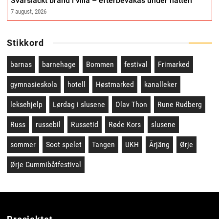
Svårsläckt brand i villa – efterbevakas under natten
7 august, 2026
Stikkord
barnas
barnehage
Bommen
festival
Frimarked
gymnasieskola
hotell
Høstmarked
kanalleker
leksehjelp
Lørdag i slusene
Olav Thon
Rune Rudberg
Russ
russebil
Russetid
Røde Kors
slusene
sommer
Soot spelet
Tangen
UKH
Årjäng
Ørje
Ørje Gummibåtfestival