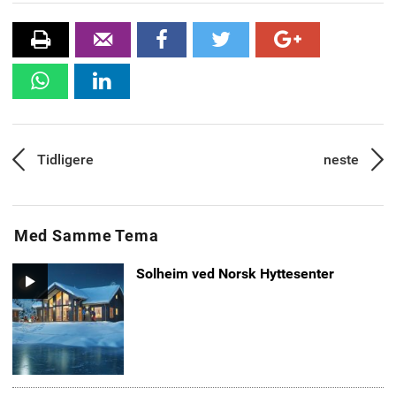
skrive
Tips
Facebook
twitter
Google+
ut
en
WhatsApp
Linkedin
venn
Innleggsnavigasjon
Tidligere
neste
Forrige
Neste
artikkel:
artikk
Med Samme Tema
Solheim ved Norsk Hyttesenter
Video