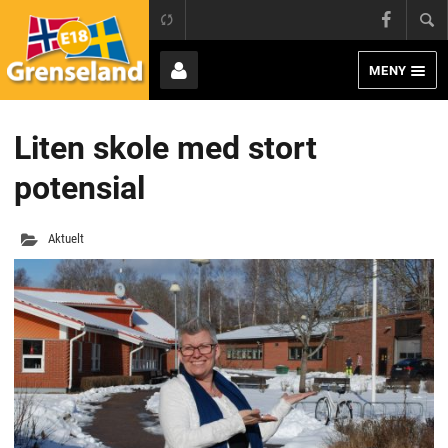
Grens
E18 Grenseland
Face
MENY
Page
Bruker
Liten skole med stort
potensial
Aktuelt