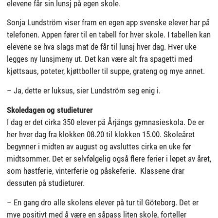
elevene får sin lunsj på egen skole.
Sonja Lundström viser fram en egen app svenske elever har på
telefonen. Appen fører til en tabell for hver skole. I tabellen kan
elevene se hva slags mat de får til lunsj hver dag. Hver uke
legges ny lunsjmeny ut. Det kan være alt fra spagetti med
kjøttsaus, poteter, kjøttboller til suppe, grateng og mye annet.
– Ja, dette er luksus, sier Lundström seg enig i.
Skoledagen og studieturer
I dag er det cirka 350 elever på Årjängs gymnasieskola. De er
her hver dag fra klokken 08.20 til klokken 15.00. Skoleåret
begynner i midten av august og avsluttes cirka en uke før
midtsommer. Det er selvfølgelig også flere ferier i løpet av året,
som høstferie, vinterferie og påskeferie. Klassene drar
dessuten på studieturer.
– En gang dro alle skolens elever på tur til Göteborg. Det er
mye positivt med å være en såpass liten skole, forteller