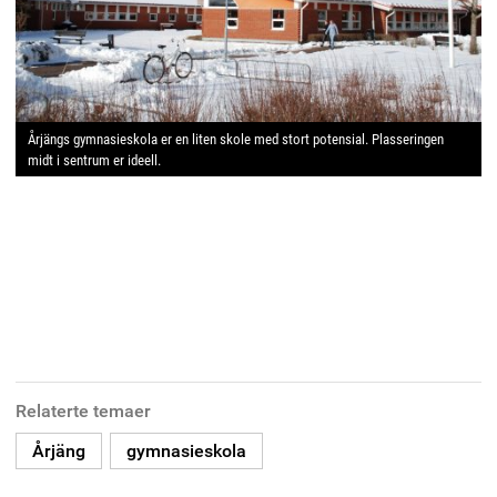
Årjängs gymnasieskola er en liten skole med stort potensial. Plasseringen
midt i sentrum er ideell.
Relaterte temaer
Årjäng
gymnasieskola