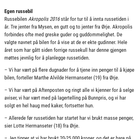
Egen russebil
Russebilen
Akropolis 2016
står for tur til å innta russetiden i
år. Tre jenter fra Mysen, en gutt og to jenter fra Ørje. Akropolis
forbindes ofte med greske guder og guddommelighet. De
valgte navnet på bilen for å vise at de er ekte gudinner. Hele
året som har gått siden forrige russekull har denne gjengen
møttes jevnlig for å planlegge russetiden.
– Vi har vært på flere dugnader for å tjene inn penger til å kjøpe
bilen, forteller Marthe Alvilde Hermanseter (19) fra Ørje.
– Vi har vært på Aftenposten og ringt alle vi kjenner for å selge
aviser, vi har vært med på lagertelling på Bunnpris, og vi har
solgt en hel haug med kaker, fortsetter hun.
– Allerede før russetiden har startet har vi brukt masse penger,
sier Lotte Hermanseter (18) fra Ørje.
– Jeg tipper at vi har brukt 20-25.000 kroner, og det er bare på