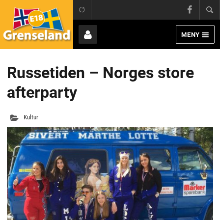
Grens
E18 Grenseland
Face
MENY
Page
Bruker
Russetiden – Norges store
afterparty
Kultur