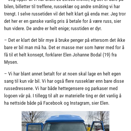
bilen, billetter til treffene, russeklær og andre småting vi har
trengt. I selve russetiden vil det helt klart gå enda mer. Jeg tror
det her er en ganske vanlig pris å betale for å være russ, sier
hun videre. De andre er helt enige; russtiden er dyr.
– Det er klart det blir mye å bruke penger på ettersom det ikke
bare er bil man må ha. Det er masse mer som hører med for å
få til et helt konsept, forklarer Elen Johanne Bodal (19) fra
Mysen.
– Vi har blant annet betalt for at noen skal lage en helt egen
sang til kun vår bil. Vi har også flere russeklær enn bare disse
russedressene. Vi har både hettegensere og parkaser med
logoen vår på. I tillegg til alt av materielle ting er det vanlig å
ha nettside både på Facebook og Instagram, sier Elen.