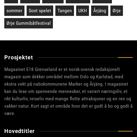
sommer
Soot spelet
Tangen
UKH
Årjäng
Ørje
Ørje Gummibåtfestival
Prosjektet
Magasinet E18 Grenseland er et norsk-svensk redaksjonelt
magasin som dekker området mellom Oslo og Karlstad, med
ekstra vekt på nabokommunene Marker og Årjäng. I magasinet
kan du lese om spennende mennesker, et variert næringsliv, et
rikt kulturliv, reiseliv med mange flotte attraksjoner og en ren og
vakker natur. Kort sagt et område hvor det er godt å bo og godt å
være.
Hovedtitler