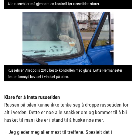
Alle russebiler må gjennom en kontroll før russetiden starer.
Russebilen Akropolis 2016 besto kontrollen med glans. Lotte Hermanseter
fester fornøyd beviset i vinduet på bilen.
Klare for å innta russetiden
Russen på bilen kunne ikke tenke seg å droppe russetiden for
alt i verden. Dette er noe alle snakker om og kommer til å bli
husket til man ikke er i stand til å huske noe mer.
– Jeg gleder meg aller mest til treffene. Spesielt det i