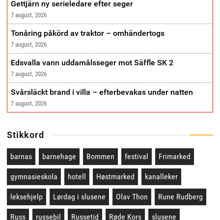
Gettjärn ny serieledare efter seger
7 august, 2026
Tonåring påkörd av traktor – omhändertogs
7 august, 2026
Edsvalla vann uddamålsseger mot Säffle SK 2
7 august, 2026
Svårsläckt brand i villa – efterbevakas under natten
7 august, 2026
Stikkord
barnas
barnehage
Bommen
festival
Frimarked
gymnasieskola
hotell
Høstmarked
kanalleker
leksehjelp
Lørdag i slusene
Olav Thon
Rune Rudberg
Russ
russebil
Russetid
Røde Kors
slusene