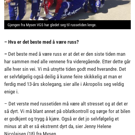
Gjengen fra Mysen VGS har gledet seg til russetiden lenge.
– Hva er det beste med å være russ?
–
Det beste med å være russ er at det er den siste tiden man
har sammen med alle vennene fra videregående. Etter dette går
alle hver sin vei. Vi må utnytte tiden godt med hverandre. Det
er selvfølgelig også deilig å kunne feire skikkelig at man er
ferdig med 13-års skolegang, sier alle i Akropolis seg veldig
enige i.
– Det verste med russetiden må være alt stresset og at det er
så dyrt. Vi må blant annet på oblatkontroll og sørge for at bilen
er godkjent og trygg å kjøre. Også er det jo selvfølgelig et
minus at alt er så ekstremt dyrt da, sier Jenny Helene
Nicolaisen (18) fra Mysen.