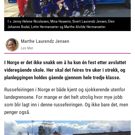
f.v. Jenny Helene Nicolaisen, Mina Hosseini, Sivert Laurendz Jensen, Elen
Johanne Bodal, Lotte Hermanseter og Marthe Alvilde Hermanseter.
Marthe Laurendz Jensen
Les Mer
I Norge er det ikke snakk om å ha kun én fest etter avsluttet
videregående skole. Her skal det feires tre uker i strekk, og
planleggingen holdes gående gjennom hele tredje klasse.
Russefeiringen i Norge er både kjent og sjokkerende utenfor
landegrensene. For mange er det helt utrolig hvor mye jobb
som blir lagt inn i denne russefeiringen. Og ikke bare det, men
penger også.