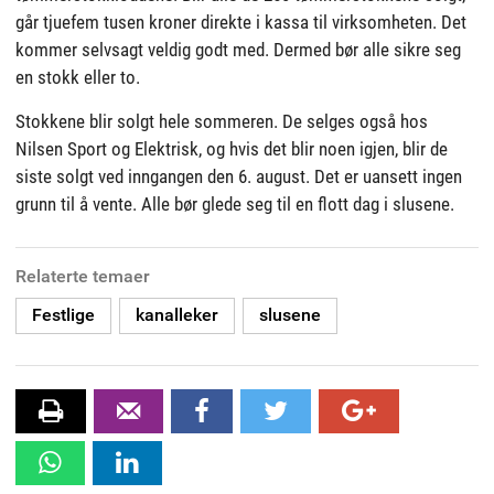
går tjuefem tusen kroner direkte i kassa til virksomheten. Det
kommer selvsagt veldig godt med. Dermed bør alle sikre seg
en stokk eller to.
Stokkene blir solgt hele sommeren. De selges også hos
Nilsen Sport og Elektrisk, og hvis det blir noen igjen, blir de
siste solgt ved inngangen den 6. august. Det er uansett ingen
grunn til å vente. Alle bør glede seg til en flott dag i slusene.
Relaterte temaer
Festlige
kanalleker
slusene
skrive
Tips
Facebook
twitter
Google+
ut
en
WhatsApp
Linkedin