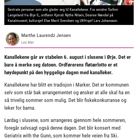
Sentrale personer som alle gleder seg til Kanallekene. Fra venstre Torfinn
Langeland fra Ørje IL, ordfører Kjersti Nythe Nilsen, Desiree Nævdal på
Kanalmuseet, kultursjef Else Marit Svendsen og UKH-sjef Lars Johansson.
Marthe Laurendz Jensen
Les Mer
Kanallekene går av stabelen 6. august i slusene i Ørje. Det er
bare å merke seg datoen. Ordførerens fløtærlotto er et
høydepunkt på den hyggelige dagen med kanalleker.
Kanallekene har blitt en tradisjon i Marker. Det er kommunen
selv som står bak arrangementet og ønsker at alle skal ha en
så trivelig sommer som mulig. Det blir fiskekonkurranse og
leker for barna.
Lørdag i slusene, som arrangeres gjennom hele sommeren,
foregår selvsagt også denne dagen. Det blir konsert med
Geriatrix with the Gunn, som kommer hele veien fra Ski.