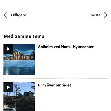
venn
Innleggsnavigasjon
Tidligere
neste
Forrige
Neste
artikkel:
artikk
Med Samme Tema
Solheim ved Norsk Hyttesenter
Video
Film över området
Video