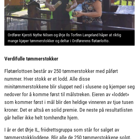
Ordfører Kjersti Nythe Nilsen og Ørje Ils Torfinn Langeland håper at riktig
mange kjøper tømmerstokker og deltar i Ordførerens fløtærlotto.
Verdifulle tømmerstokker
Fløtærlottoen består av 250 tømmerstokker med påført
nummer. Hver stokk er et lodd. Alle disse
minitømmerstokkene blir sluppet ned i slusene og kjemper seg
nedover for å komme først til målstreken. Eieren av «loddet»
som kommer først i mål blir den heldige vinneren av tjue tusen
kroner. Det er altså en solid premie. De neste på resultatlisten
går heller ikke helt tomhendte hjem.
I år er det Ørje IL, friidrettsgruppa som står for salget av
tømmerstokkloddene. Blir alle de 250 tømmerstokkene solgt,