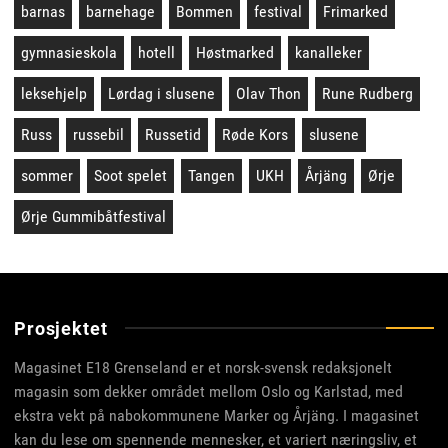
barnas
barnehage
Bommen
festival
Frimarked
gymnasieskola
hotell
Høstmarked
kanalleker
leksehjelp
Lørdag i slusene
Olav Thon
Rune Rudberg
Russ
russebil
Russetid
Røde Kors
slusene
sommer
Soot spelet
Tangen
UKH
Årjäng
Ørje
Ørje Gummibåtfestival
Prosjektet
Magasinet E18 Grenseland er et norsk-svensk redaksjonelt
magasin som dekker området mellom Oslo og Karlstad, med
ekstra vekt på nabokommunene Marker og Årjäng. I magasinet
kan du lese om spennende mennesker, et variert næringsliv, et