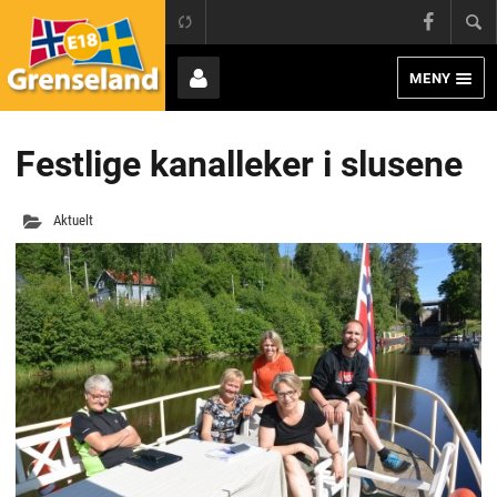
Grens
E18 Grenseland
Face
MENY
Page
Bruker
Festlige kanalleker i slusene
Aktuelt