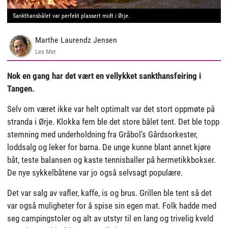
Sankthansbålet var perfekt plassert midt i Ørje.
Marthe Laurendz Jensen
Les Mer
Nok en gang har det vært en vellykket sankthansfeiring i
Tangen.
Selv om været ikke var helt optimalt var det stort oppmøte på
stranda i Ørje. Klokka fem ble det store bålet tent. Det ble topp
stemning med underholdning fra Gråbol’s Gårdsorkester,
loddsalg og leker for barna. De unge kunne blant annet kjøre
båt, teste balansen og kaste tennisballer på hermetikkbokser.
De nye sykkelbåtene var jo også selvsagt populære.
Det var salg av vafler, kaffe, is og brus. Grillen ble tent så det
var også muligheter for å spise sin egen mat. Folk hadde med
seg campingstoler og alt av utstyr til en lang og trivelig kveld