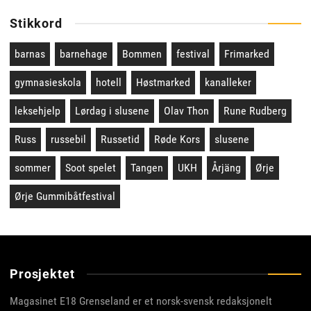
Stikkord
barnas
barnehage
Bommen
festival
Frimarked
gymnasieskola
hotell
Høstmarked
kanalleker
leksehjelp
Lørdag i slusene
Olav Thon
Rune Rudberg
Russ
russebil
Russetid
Røde Kors
slusene
sommer
Soot spelet
Tangen
UKH
Årjäng
Ørje
Ørje Gummibåtfestival
Prosjektet
Magasinet E18 Grenseland er et norsk-svensk redaksjonelt