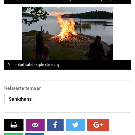
Det er klart bålet skapte stemning.
Relaterte temaer
Sankthans
skrive
Tips
Facebook
twitter
Google+