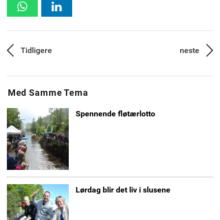
ut
en
WhatsApp
Linkedin
venn
Innleggsnavigasjon
Tidligere
neste
Forrige
Neste
artikkel:
artikk
Med Samme Tema
Spennende fløtærlotto
Lørdag blir det liv i slusene