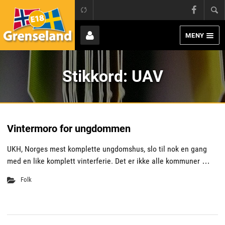
Grens
E18 Grenseland
Face
MENY
Page
Bruker
Stikkord:
UAV
Vintermoro for ungdommen
UKH, Norges mest komplette ungdomshus, slo til nok en gang
med en like komplett vinterferie. Det er ikke alle kommuner …
Folk