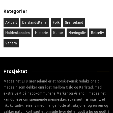
Kategorier
Aktuelt
DalslandsKanal
Folk
Grenseland
Haldenkanalen
Historie
Kultur
Næringsliv
Reiseliv
Vänern
Prosjektet
Magasinet E18 Grenseland er et norsk-svensk redaksjonelt
magasin som dekker området mellom Oslo og Karlstad, med
ekstra vekt på nabokommunene Marker og Årjäng. I magasinet
kan du lese om spennende mennesker, et variert næringsliv, et
rikt kulturliv, reiseliv med mange flotte attraksjoner og en ren og
vakker natur. Kort sagt et område hvor det er godt å bo og godt å