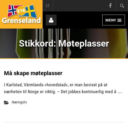
Grens
E18 Grenseland
Face
MENY
Page
Bruker
Stikkord:
Møteplasser
Må skape møteplasser
I Karlstad, Värmlands «hovedstad», er man bevisst på at
nærheten til Norge er viktig. – Det jobbes kontinuerlig med å …
Næringsliv