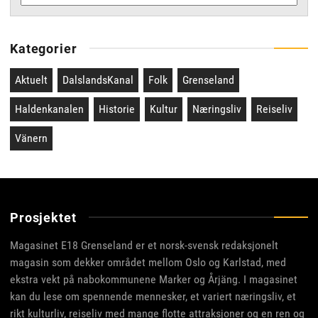
Kategorier
Aktuelt
DalslandsKanal
Folk
Grenseland
Haldenkanalen
Historie
Kultur
Næringsliv
Reiseliv
Vänern
Prosjektet
Magasinet E18 Grenseland er et norsk-svensk redaksjonelt
magasin som dekker området mellom Oslo og Karlstad, med
ekstra vekt på nabokommunene Marker og Årjäng. I magasinet
kan du lese om spennende mennesker, et variert næringsliv, et
rikt kulturliv, reiseliv med mange flotte attraksjoner og en ren og