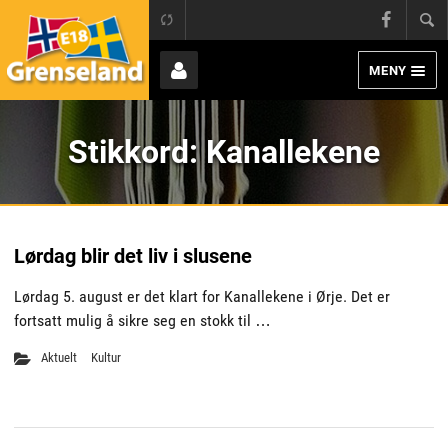
Grens
E18 Grenseland
Face
MENY
Page
Bruker
Stikkord:
Kanallekene
Lørdag blir det liv i slusene
Lørdag 5. august er det klart for Kanallekene i Ørje. Det er
fortsatt mulig å sikre seg en stokk til …
Aktuelt
Kultur