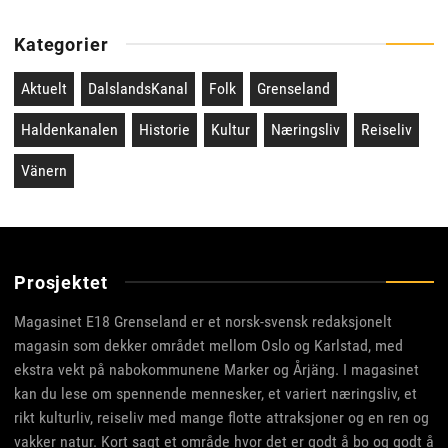
Kategorier
Aktuelt
DalslandsKanal
Folk
Grenseland
Haldenkanalen
Historie
Kultur
Næringsliv
Reiseliv
Vänern
Prosjektet
Magasinet E18 Grenseland er et norsk-svensk redaksjonelt
magasin som dekker området mellom Oslo og Karlstad, med
ekstra vekt på nabokommunene Marker og Årjäng. I magasinet
kan du lese om spennende mennesker, et variert næringsliv, et
rikt kulturliv, reiseliv med mange flotte attraksjoner og en ren og
vakker natur. Kort sagt et område hvor det er godt å bo og godt å