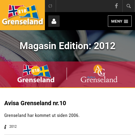
Grens
E18 Grenseland
Face
MENY
Page
Bruker
Magasin Edition:
2012
E18
Avisa
Grenseland
Grensel
Avisa Grenseland nr.10
Grenseland har kommet ut siden 2006.
2012