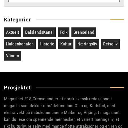
Kategorier
Aktuelt
DalslandsKanal
Folk
Grenseland
Haldenkanalen
Historie
Kultur
Næringsliv
Reiseliv
Vänern
Prosjektet
Magasinet E18 Grenseland er et norsk-svensk redaksjonelt
magasin som dekker området mellom Oslo og Karlstad, med
ekstra vekt på nabokommunene Marker og Årjäng. I magasinet
kan du lese om spennende mennesker, et variert næringsliv, et
rikt kulturliv, reiseliv med mange flotte attraksjoner og en ren og