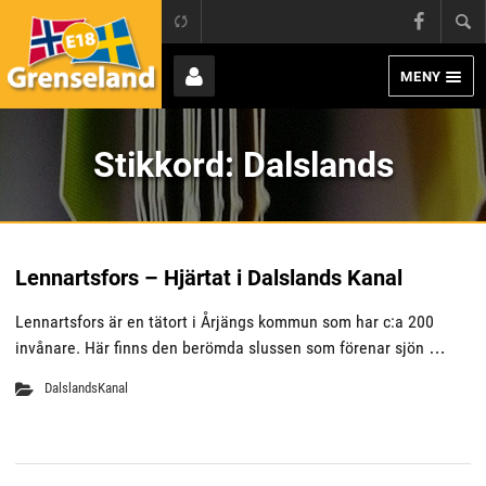
Grens
E18 Grenseland
Face
MENY
Page
Bruker
Stikkord:
Dalslands
Lennartsfors – Hjärtat i Dalslands Kanal
Lennartsfors är en tätort i Årjängs kommun som har c:a 200
invånare. Här finns den berömda slussen som förenar sjön …
DalslandsKanal