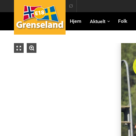
E18 Grenseland
Hjem
Folk
Aktuelt
Full
Zoom
skjerm