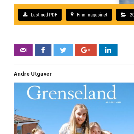
5
2013
44
avisa
Last ned PDF
Finn magasinet
2
Tips
Facebook
twitter
Google+
Linked
en
venn
Andre Utgaver