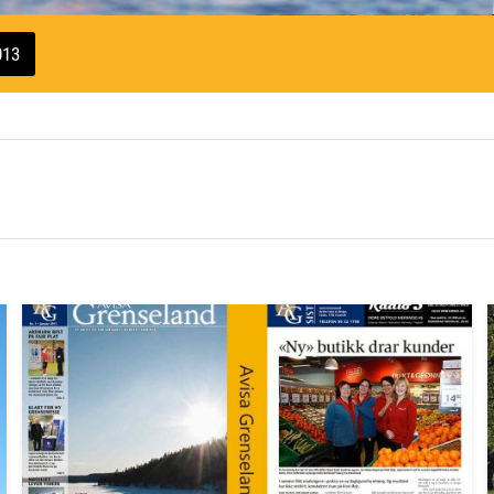
013
in
Avis