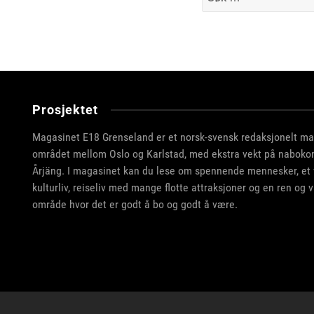
etter:
Prosjektet
Magasinet E18 Grenseland er et norsk-svensk redaksjonelt m
området mellom Oslo og Karlstad, med ekstra vekt på nabo
Årjäng. I magasinet kan du lese om spennende mennesker, et va
kulturliv, reiseliv med mange flotte attraksjoner og en ren og v
område hvor det er godt å bo og godt å være.