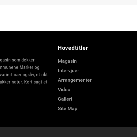
Hovedtitler
agasin som dekker
Magasin
kommunene Marker og
Intervjuer
riert næringsliv, et rikt
Arrangementer
akker natur. Kort sagt et
Video
Galleri
Site Map