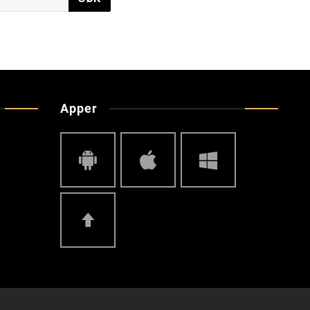
Apper
Android
IOS
Windows
Phone
Top