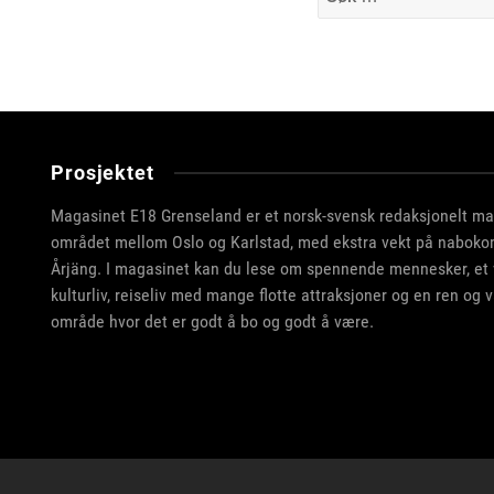
etter:
Prosjektet
Magasinet E18 Grenseland er et norsk-svensk redaksjonelt m
området mellom Oslo og Karlstad, med ekstra vekt på nabo
Årjäng. I magasinet kan du lese om spennende mennesker, et va
kulturliv, reiseliv med mange flotte attraksjoner og en ren og v
område hvor det er godt å bo og godt å være.