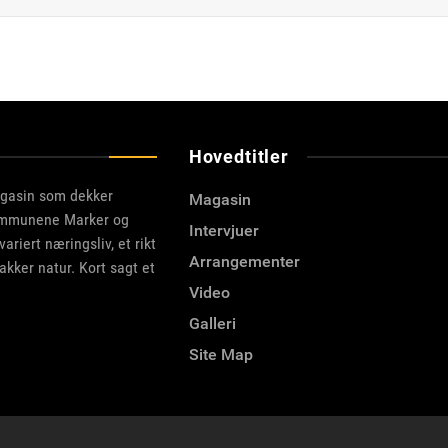
Hovedtitler
agasin som dekker
Magasin
kommunene Marker og
Intervjuer
riert næringsliv, et rikt
Arrangementer
akker natur. Kort sagt et
Video
Galleri
Site Map