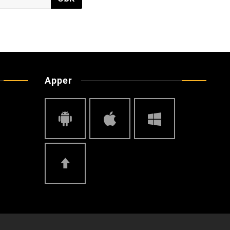
Apper
Android
IOS
Windows
Phone
Top